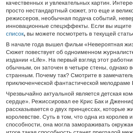
качественных и увлекательных картин. Интер
просто нестандартный сюжет, это еще и вели
режиссеров, необычная подача событий, неве
инновационные спецэффекты. Если вы ищите
список
,
вы можете посмотреть в текущей стать
В начале года вышел фильм «Невероятная жиз
Сюжет повествует об одноименном журналисте
издании «Life». На первый взгляд этот работн
обычным, он заточен в четыре стены, однако 
странным. Почему так? Смотрите в замечател
приключенческой фантастической мелодраме 
Чрезвычайно актуальной является детская ко
сердце». Режиссировал ее Крис Бак и Дженни
рассказывается о двух принцессах, которые ж
королевстве. Суть в том, что одна из королев
способности, она могла замораживать окружа
итоге такая способность станет преградой ме