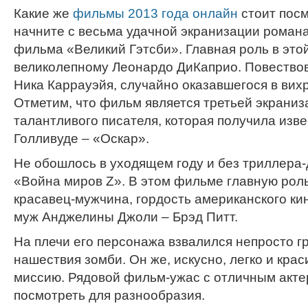
Какие же
фильмы 2013 года онлайн
стоит посм
начните с весьма удачной экранизации роман
фильма «Великий Гэтсби». Главная роль в это
великолепному Леонардо ДиКаприо. Повествов
Ника Каррауэйя, случайно оказавшегося в вих
Отметим, что фильм является третьей экрани
талантливого писателя, которая получила изв
Голливуде – «Оскар».
Не обошлось в уходящем году и без триллера
«Война миров Z». В этом фильме главную рол
красавец-мужчина, гордость американского ки
муж Анджелины Джоли – Брэд Питт.
На плечи его персонажа взвалился непросто гр
нашествия зомби. Он же, искусно, легко и кра
миссию. Рядовой фильм-ужас с отличным акте
посмотреть для разнообразия.