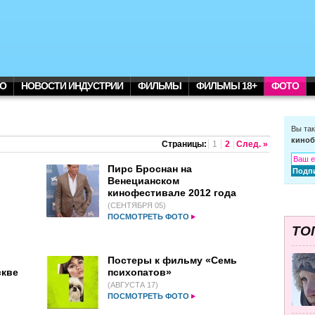
О
НОВОСТИ ИНДУСТРИИ
ФИЛЬМЫ
ФИЛЬМЫ 18+
ФОТО
Вы та
киноб
Страницы:
1
2
След. »
Пирс Броснан на
Венецианском
кинофестивале 2012 года
(СЕНТЯБРЯ 05)
ПОСМОТРЕТЬ ФОТО
ТО
Постеры к фильму «Семь
скве
психопатов»
(АВГУСТА 17)
ПОСМОТРЕТЬ ФОТО