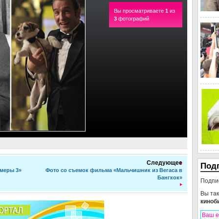
Вы просматриваете
1
из
3
фотографий
Следующее
Под
меры 3»
Фото со съемок фильма «Мальчишник из Вегаса в
Бангкок»
Подпи
Вы та
киноб