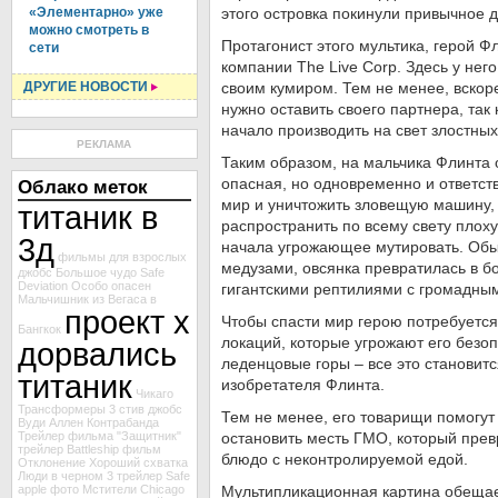
«Элементарно» уже
этого островка покинули привычное д
можно смотреть в
Протагонист этого мультика, герой Фл
сети
компании The Live Corp. Здесь у нег
ДРУГИЕ НОВОСТИ
своим кумиром. Тем не менее, вскоре
нужно оставить своего партнера, так
начало производить на свет злостных
РЕКЛАМА
Таким образом, на мальчика Флинта 
опасная, но одновременно и ответст
Облако меток
мир и уничтожить зловещую машину,
титаник в
распространить по всему свету плоху
3д
начала угрожающее мутировать. Обы
фильмы для взрослых
медузами, овсянка превратилась в бо
джобс
Большое чудо
Safe
Deviation
Особо опасен
гигантскими рептилиями с громадны
Мальчишник из Вегаса в
проект х
Чтобы спасти мир герою потребуется
Бангкок
локаций, которые угрожают его безоп
дорвались
леденцовые горы – все это становитс
титаник
изобретателя Флинта.
Чикаго
Трансформеры 3
стив джобс
Тем не менее, его товарищи помогут
Вуди Аллен
Контрабанда
Трейлер фильма "Защитник"
остановить месть ГМО, который прев
трейлер Battleship
фильм
блюдо с неконтролируемой едой.
Отклонение
Хороший
схватка
Люди в черном 3
трейлер Safe
apple
фото Мстители
Chicago
Мультипликационная картина обещае