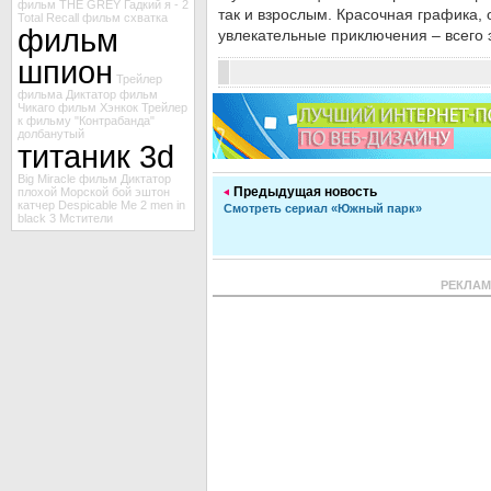
фильм
THE GREY
Гадкий я - 2
так и взрослым. Красочная графика,
Total Recall
фильм схватка
фильм
увлекательные приключения – всего 
шпион
Трейлер
фильма Диктатор
фильм
Чикаго
фильм Хэнкок
Трейлер
к фильму "Контрабанда"
долбанутый
титаник 3d
Big Miracle
фильм Диктатор
Предыдущая новость
плохой
Морской бой
эштон
катчер
Despicable Me 2
men in
Смотреть сериал «Южный парк»
black 3
Мстители
РЕКЛА