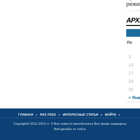
режи
АРХ
Пн
3
10
17
24
31
« Ян
ГЛАВНАЯ
RSS FEED
ИНТЕРЕСНЫЕ СТАТЬИ
ВОЙТИ
Copyright© 2011-2012 гг. ©
Все новости кинобизнеса
Все права защищены
Веб-дизайн от null.ru