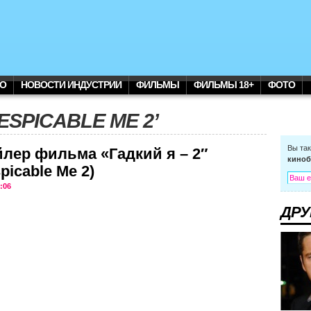
О
НОВОСТИ ИНДУСТРИИ
ФИЛЬМЫ
ФИЛЬМЫ 18+
ФОТО
ESPICABLE ME 2’
Вы та
йлер фильма «Гадкий я – 2″
киноб
picable Me 2)
:06
ДРУ