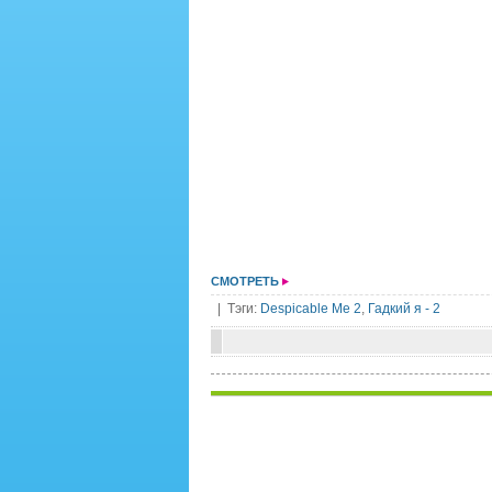
СМОТРЕТЬ
| Тэги:
Despicable Me 2
,
Гадкий я - 2