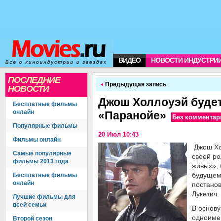
ВИДЕО
НОВОСТИ ИНДУСТРИ
ПОСЛЕДНИЕ
Предыдущая запись
НОВОСТИ
Джош Холлоуэй будет
Бесплатные фильмы
онлайн
«Паранойе»
Без комментар
Популярные фильмы
20 Июл 10:43
Фильмы онлайн
Джош Хо
Самые популярные
своей ро
фильмы 2013 года
живых», 
будущем
Бесплатные фильмы
онлайн
постанов
Лукетич.
Лучшие фильмы для
всей семьи
В основу
одноиме
Второй сезон