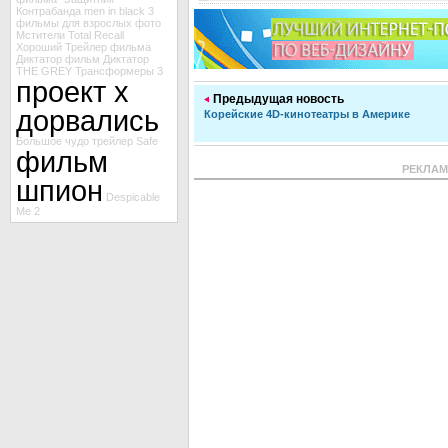
Контрабанда
men in black 3
фильмы для взрослых
фото
Мстители
Total Recall
Хороший
Трейлер фильма
Диктатор
фильм Диктатор
THE GREY
Трансформеры 3
проект х
Предыдущая новость
дорвались
Корейские 4D-кинотеатры в Америке
Большое чудо
трейлер Safe
фильм
РЕКЛА
шпион
Despicable
Me 2