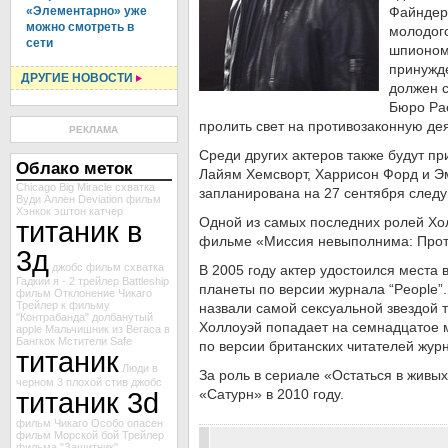
«Элементарно» уже
Файндера
можно смотреть в
молодого
сети
шпионом
принужд
ДРУГИЕ НОВОСТИ
должен с
Бюро Ра
пролить свет на противозаконную де
РЕКЛАМА
Среди других актеров также будут пр
Облако меток
Лайям Хемсворт, Харрисон Форд и 
Chicago
Big Miracle
схватка
запланирована на 27 сентября следу
Вуди Аллен
Deviation
фильм
Хэнкок
эштон катчер
Одной из самых последних ролей Хо
титаник в
фильме «Миссия невыполнима: Прот
3д
джобс
фильм схватка
В 2005 году актер удостоился места
Гадкий я - 2
трейлер Battleship
планеты по версии журнала “People”
фильм Отклонение
Чикаго
Трейлер к фильму
назвали самой сексуальной звездой 
"Контрабанда"
долбанутый
Холлоуэй попадает на семнадцатое м
apple
Мальчишник из Вегаса в
Бангкок
Мстители
Safe
по версии британских читателей жур
титаник
Люди в
За роль в сериале «Остаться в живы
черном 3
плохой
стив джобс
титаник 3d
«Сатурн» в 2010 году.
фильм Чикаго
Особо опасен
фильм
Морской бой
Трейлер
фильма "Защитник"