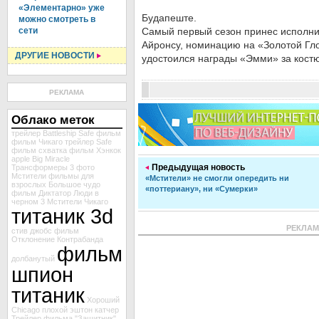
«Элементарно» уже
Будапеште.
можно смотреть в
сети
Самый первый сезон принес исполни
Айронсу, номинацию на «Золотой Гл
ДРУГИЕ НОВОСТИ
удостоился награды «Эмми» за костю
РЕКЛАМА
Облако меток
трейлер Battleship
Safe
фильм
фильм Чикаго
трейлер Safe
фильм схватка
фильм Хэнкок
apple
Big Miracle
Предыдущая новость
Трансформеры 3
фото
Мстители
фильмы для
«Мстители» не смогли опередить ни
взрослых
Большое чудо
«поттериану», ни «Сумерки»
фильм Диктатор
Люди в
черном 3
Мстители
Чикаго
титаник 3d
РЕКЛА
стив джобс
фильм
Отклонение
Контрабанда
фильм
долбанутый
шпион
титаник
Хороший
Chicago
плохой
эштон катчер
Трейлер фильма "Защитник"