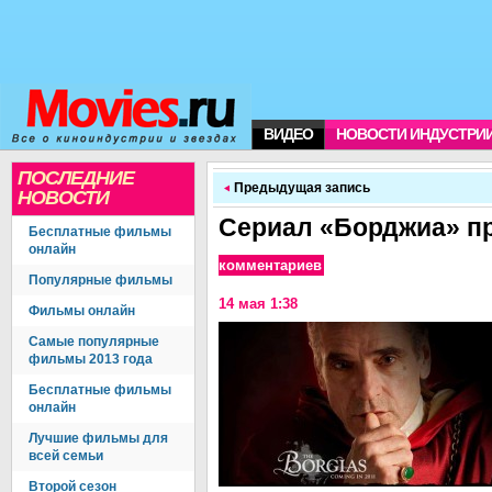
ВИДЕО
НОВОСТИ ИНДУСТРИ
ПОСЛЕДНИЕ
Предыдущая запись
НОВОСТИ
Сериал «Борджиа» пр
Бесплатные фильмы
онлайн
комментариев
Популярные фильмы
14 мая 1:38
Фильмы онлайн
Самые популярные
фильмы 2013 года
Бесплатные фильмы
онлайн
Лучшие фильмы для
всей семьи
Второй сезон