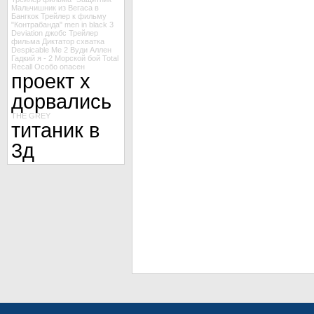
Мальчишник из Вегаса в
Бангкок
Трейлер к фильму
"Контрабанда"
men in black 3
Deviation
джобс
Трейлер
фильма Диктатор
схватка
Despicable Me 2
Вуди Аллен
Гадкий я - 2
Морской бой
Total
Recall
Особо опасен
проект х
дорвались
THE GREY
титаник в
3д