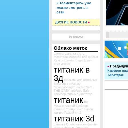
«Элементарно» уже
можно смотреть в
сети
ДРУГИЕ НОВОСТИ
РЕКЛАМА
Облако меток
фильм схватка
фото
Мстители
Морской бой
фильм
Хэнкок
фильм
Вуди Аллен
стив джобс
Предыдущ
титаник в
Кэмерон пла
3д
«Аватара»
фильмы для взрослых
Трейлер к фильму
"Контрабанда"
Чикаго
Safe
THE GREY
трейлер Safe
Трейлер фильма Диктатор
титаник
Big
Miracle
плохой
Трейлер
фильма "Защитник"
эштон
катчер
Гадкий я - 2
титаник 3d
схватка
Особо опасен
фильм
Чикаго
фильм Диктатор