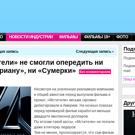
О
НОВОСТИ ИНДУСТРИИ
ФИЛЬМЫ
ФИЛЬМЫ 18+
ФОТО
Под
ая запись
Следующая запись
Подпи
ели» не смогли опередить ни
Подпи
риану», ни «Сумерки»
mail
Без комментариев
Несмотря на усиленную рекламную компанию
и общий ажиотаж перед выпуском фильма в
прокат, «Мстители» весьма скромно
Друг
дебютировали в Америке. На ночных показах
перед премьерой фильм заработал меньше
двадцати миллионов долларов.
По итогам такой кассы, «Мстители» не попали
даже в пятерку лидеров.
Тем не менее, прогнозируется, что сам фильм