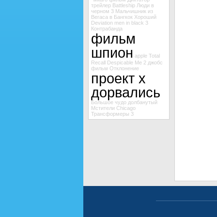
трейлер Battleship
Люди в
черном 3
Мальчишник из
Вегаса в Бангкок
Хороший
Deviation
men in black 3
Контрабанда
фильм
шпион
apple
Total
Recall
Despicable Me 2
джобс
фильм Отклонение
проект х
дорвались
Большое чудо
долбанутый
Мстители
Chicago
Трансформеры 3