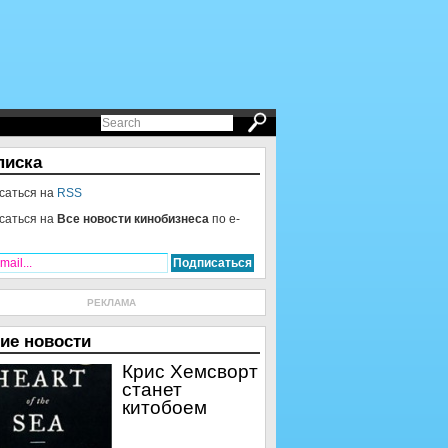
писка
саться на
RSS
саться на
Все новости кинобизнеса
по e-
РЕКЛАМА
ие новости
Крис Хемсворт
станет
китобоем