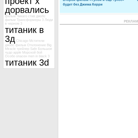
проект х
будет без Джима Керри
дорвались
фильм Чикаго
стив джобс
фильм
Трансформеры 3
Люди
РЕКЛА
в черном 3
титаник в
3д
Chicago
Мстители
джобс
фильм Отклонение
Big
Miracle
трейлер Safe
Большое
чудо
apple
Морской бой
Особо опасен
men in black 3
титаник 3d