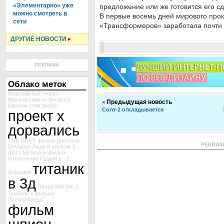
«Элементарно» уже
предложение или же готовится его сд
можно смотреть в
В первые восемь дней мирового прока
сети
«Трансформеров» заработала почти
ДРУГИЕ НОВОСТИ
РЕКЛАМА
Облако меток
Морской бой
Чикаго
Мальчишник из Вегаса в
Предыдущая новость
Бангкок
стив джобс
Солт-2 откладывается
проект х
дорвались
THE GREY
фильм Диктатор
РЕКЛА
Deviation
Люди в черном 3
фото Мстители
фильм
Отклонение
Гадкий я - 2
титаник
Хороший
в 3д
Despicable Me 2
Трейлер к фильму
"Контрабанда"
фильм