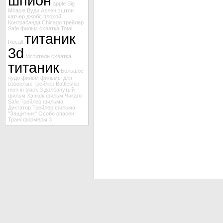
шпион
apple
Big
Miracle
Вуди Аллен
эштон
катчер
джобс
плохой
Контрабанда
Chicago
трейлер
Safe
фильм схватка
Total
титаник
Recall
3d
Мстители
схватка
титаник
Большое
чудо
фильм
фильмы для
взрослых
трейлер Battleship
men in black 3
долбанутый
фильм Хэнкок
фильм Чикаго
Safe
Трейлер фильма
Диктатор
Трейлер фильма
"Защитник"
Особо опасен
Трансформеры 3