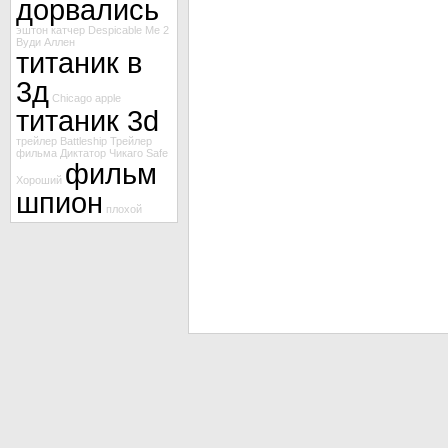
дорвались
эштон катчер
Despicable Me 2
Вуди Аллен
титаник в
3д
Chicago
apple
титаник 3d
трейлер Battleship
Трейлер
фильма Диктатор
Чикаго
Safe
фильм
Хороший
шпион
плохой