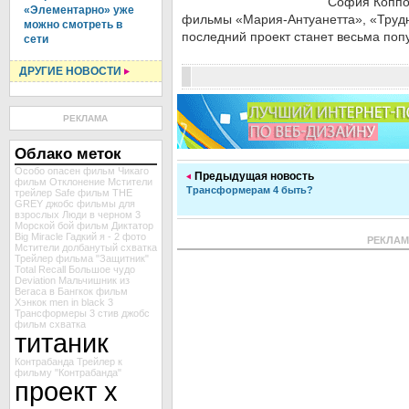
София Коппо
«Элементарно» уже
фильмы «Мария-Антуанетта», «Трудн
можно смотреть в
последний проект станет весьма по
сети
ДРУГИЕ НОВОСТИ
РЕКЛАМА
Облако меток
Особо опасен
фильм Чикаго
Предыдущая новость
фильм Отклонение
Мстители
Трансформерам 4 быть?
трейлер Safe
фильм
THE
GREY
джобс
фильмы для
взрослых
Люди в черном 3
Морской бой
фильм Диктатор
Big Miracle
Гадкий я - 2
фото
РЕКЛА
Мстители
долбанутый
схватка
Трейлер фильма "Защитник"
Total Recall
Большое чудо
Deviation
Мальчишник из
Вегаса в Бангкок
фильм
Хэнкок
men in black 3
Трансформеры 3
стив джобс
фильм схватка
титаник
Контрабанда
Трейлер к
фильму "Контрабанда"
проект х