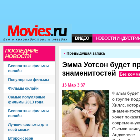
ВИДЕО
НОВОСТИ ИНДУСТРИ
ПОСЛЕДНИЕ
Предыдущая запись
НОВОСТИ
Эмма Уотсон будет п
Бесплатные фильмы
онлайн
знаменитостей
Без комм
Популярные фильмы
13 Мар 3:37
Фильмы онлайн
Фильм будет
Самые популярные
о группе под
фильмы 2013 года
Хиллс, котор
знаменитост
Бесплатные фильмы
онлайн
хочет показа
современную 
Лучшие фильмы для
Сьемки начну
всей семьи
Анджелесе.
Второй сезон