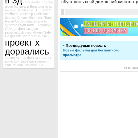
в 3д
обустроить свой домашний кинотеатр
стив джобс
плохой
фото Мстители
Большое чудо
фильм
Big Miracle
THE GREY
трейлер Battleship
Deviation
фильм Хэнкок
Мстители
Total
Recall
Особо опасен
джобс
схватка
Вуди Аллен
Хороший
Chicago
фильмы для
взрослых
фильм Чикаго
Safe
Despicable Me 2
men in black 3
проект х
Предыдущая новость
дорвались
Новые фильмы для бесплатного
просмотра
эштон катчер
фильм схватка
apple
Контрабанда
трейлер
Safe
фильм Отклонение
РЕКЛА