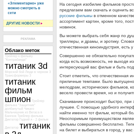
«Элементарно» уже
На сегодня изобилие фильмов просто
можно смотреть в
предлагаем вам скачать и оценить в
сети
русские фильмы
в отменном качестве
ассортимент картин, кроме того, пос
ДРУГИЕ НОВОСТИ
новинок.
Вы можете выбрать себя жанр по душе
РЕКЛАМА
триллеры, и драмы, и эротику. Словом
отечественная киноиндустрия, есть у
Облако меток
Совершенно не обязательно покупать
Трейлер к фильму
"Контрабанда"
когда есть возможность, не выходя и
титаник 3d
интересующий вас фильм и быть под
Морской бой
Люди в черном 3
Стоит отметить, что отечественная и
Трансформеры 3
титаник
приличные темпами. Было выпущено
мелодрам, исторических фильмов, ко
фильм
весело провести время, но и получит
шпион
Трейлер
Скачивание происходит быстро, при 
фильма "Защитник"
лучшее. С помощью удобного интер
долбанутый
Чикаго
Мальчишник из Вегаса в
найти именно тот фильм, который бол
Бангкок
Трейлер фильма
Неоспоримым преимуществом являет
Диктатор
Гадкий я - 2
фильм
титаник
фильмы совершенно бесплатно. Тепе
Диктатор
на билет и выбираться в город, у ва