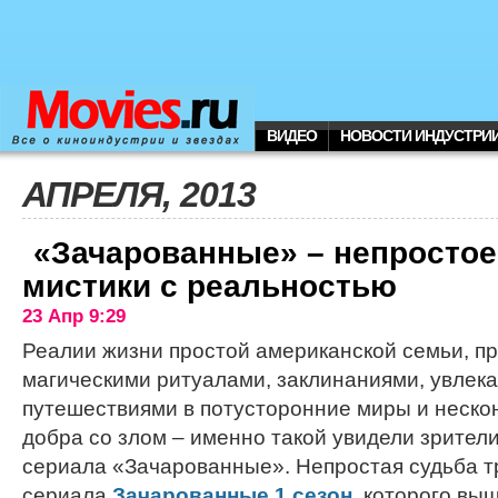
ВИДЕО
НОВОСТИ ИНДУСТРИ
АПРЕЛЯ, 2013
«Зачарованные» – непростое
мистики с реальностью
23 Апр 9:29
Реалии жизни простой американской семьи, п
магическими ритуалами, заклинаниями, увлек
путешествиями в потусторонние миры и неск
добра со злом – именно такой увидели зрител
сериала «Зачарованные». Непростая судьба т
сериала
Зачарованные 1 сезон
,
которого вы