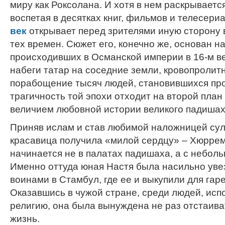
миру как Роксолана. И хотя в нем раскрываетс
воспетая в десятках книг, фильмов и телесери
век
открывает перед зрителями иную сторону 
тех времен. Сюжет его, конечно же, основан н
происходивших в Османской империи в 16-м в
набеги татар на соседние земли, кровопролит
порабощение тысяч людей, становившихся пр
трагичность той эпохи отходит на второй план
величием любовной истории великого падишах
Приняв ислам и став любимой наложницей сул
красавица получила «милой сердцу» – Хюрре
начинается не в палатах падишаха, а с неболь
Именно оттуда юная Настя была насильно уве
воинами в Стамбул, где ее и выкупили для гар
Оказавшись в чужой стране, среди людей, ис
религию, она была вынуждена не раз отстаива
жизнь.