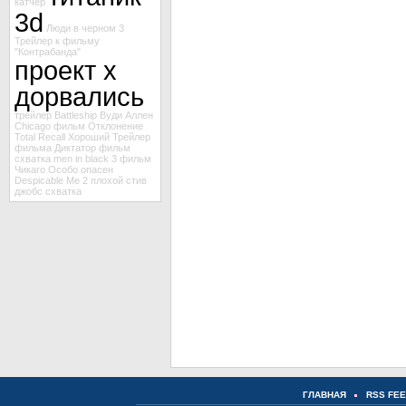
катчер
3d
Люди в черном 3
Трейлер к фильму
"Контрабанда"
проект х
дорвались
трейлер Battleship
Вуди Аллен
Chicago
фильм Отклонение
Total Recall
Хороший
Трейлер
фильма Диктатор
фильм
схватка
men in black 3
фильм
Чикаго
Особо опасен
Despicable Me 2
плохой
стив
джобс
схватка
ГЛАВНАЯ
RSS FE