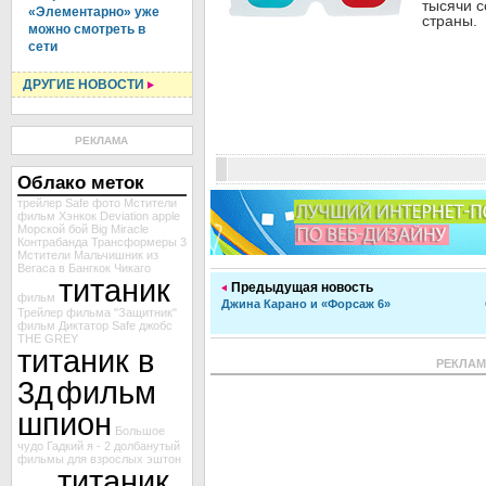
тысячи 
«Элементарно» уже
страны.
можно смотреть в
сети
ДРУГИЕ НОВОСТИ
РЕКЛАМА
Облако меток
трейлер Safe
фото Мстители
фильм Хэнкок
Deviation
apple
Морской бой
Big Miracle
Контрабанда
Трансформеры 3
Мстители
Мальчишник из
Вегаса в Бангкок
Чикаго
титаник
Предыдущая новость
фильм
Джина Карано и «Форсаж 6»
Трейлер фильма "Защитник"
фильм Диктатор
Safe
джобс
THE GREY
титаник в
РЕКЛА
3д
фильм
шпион
Большое
чудо
Гадкий я - 2
долбанутый
фильмы для взрослых
эштон
титаник