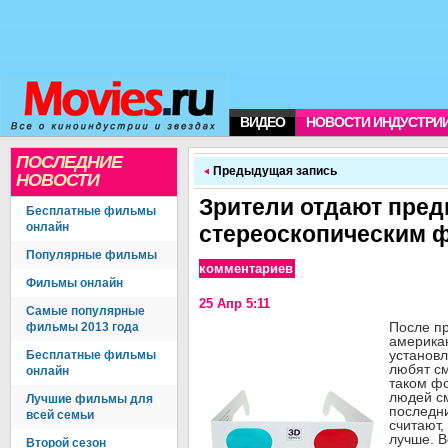
ВИДЕО
НОВОСТИ ИНДУСТРИ
ПОСЛЕДНИЕ
Предыдущая запись
НОВОСТИ
Зрители отдают пред
Бесплатные фильмы
онлайн
стереоскопическим 
Популярные фильмы
комментариев
Фильмы онлайн
25 Апр 5:11
Самые популярные
После п
фильмы 2013 года
американ
установл
Бесплатные фильмы
любят с
онлайн
таком ф
людей с
Лучшие фильмы для
последни
всей семьи
считают,
лучше. 
Второй сезон