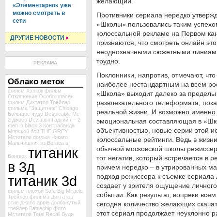
желающий.
«Элементарно» уже
можно смотреть в
Противники сериала нередко утвержд
сети
«Школы» пользовались таким успехо
колоссальной рекламе на Первом ка
ДРУГИЕ НОВОСТИ
признаются, что смотреть онлайн это
неоднозначными сюжетными линиями
трудно.
РЕКЛАМА
Поклонники, напротив, отмечают, что
Облако меток
наиболее нестандартным на всем ро
фильм Хэнкок
фильм
«Школа» выходит далеко за предел
Отклонение
Особо опасен
развлекательного телеформата, пок
фильм Диктатор
Трейлер
фильма "Защитник"
Chicago
реальной жизни. И возможно именно 
Большое чудо
Despicable Me
2
джобс
Deviation
Гадкий я - 2
эмоциональная составляющая в «Шк
men in black 3
Контрабанда
объективностью, новые серии этой и
Морской бой
THE GREY
Мстители
фильм Чикаго
колоссальные рейтинги. Ведь в жизн
Мальчишник из Вегаса в
титаник
обычной московской школы режиссер,
Бангкок
тот негатив, который встречается в р
в 3д
причем нередко – в утрированных м
подход режиссера к съемке сериала
титаник 3d
создает у зрителя ощущение личного
фильм
плохой
Safe
Big Miracle
событии. Как результат, вопреки всем
Трейлер фильма Диктатор
стив джобс
apple
долбанутый
сегодня количество желающих скачат
трейлер Battleship
фото
этот сериал продолжает неуклонно р
Мстители
Total Recall
Вуди