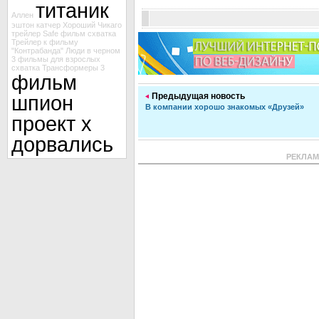
титаник
Аллен
эштон катчер
Хороший
Чикаго
трейлер Safe
фильм схватка
Трейлер к фильму
"Контрабанда"
Люди в черном
3
фильмы для взрослых
схватка
Трансформеры 3
фильм
шпион
Предыдущая новость
В компании хорошо знакомых «Друзей»
проект х
дорвались
РЕКЛА