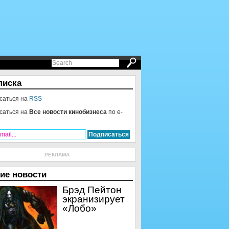
писка
саться на
RSS
саться на
Все новости кинобизнеса
по e-
РЕКЛАМА
ие новости
Брэд Пейтон
экранизирует
«Лобо»