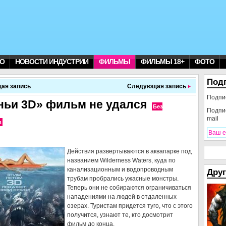
О
НОВОСТИ ИНДУСТРИИ
ФИЛЬМЫ
ФИЛЬМЫ 18+
ФОТО
Под
ая запись
Следующая запись
Подпи
ньи 3D» фильм не удался
Без
Подпи
mail
в
Действия развертываются в аквапарке под
названием Wilderness Waters, куда по
канализационным и водопроводным
Друг
трубам пробрались ужасные монстры.
Теперь они не собираются ограничиваться
нападениями на людей в отдаленных
озерах. Туристам придется туго, что с этого
получится, узнают те, кто досмотрит
фильм до конца.