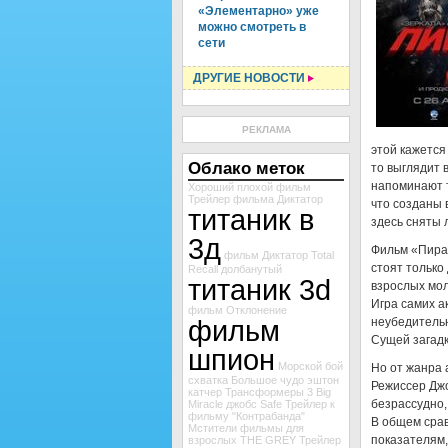
«Элементарно» уже
можно смотреть в
сети
ДРУГИЕ НОВОСТИ
РЕКЛАМА
этой кажется
Облако меток
то выглядит 
напоминают т
Хороший
плохой
фильм
Трейлер фильма Диктатор
что созданы 
титаник в
здесь сняты 
3д
Фильм «Пиран
фильм Диктатор
Total
стоят только
Recall
долбанутый
титаник 3d
взрослых мол
Игра самих а
фильм Отклонение
фильм
неубедительн
Сущей загадк
шпион
Морской бой
Но от жанра 
схватка
Большое чудо
эштон
Режиссер Дж
катчер
Трансформеры 3
Big
безрассудно,
Miracle
джобс
Safe
Трейлер к
фильму "Контрабанда"
В общем срав
Мстители
фильмы для
показателям,
взрослых
THE GREY
Трейлер