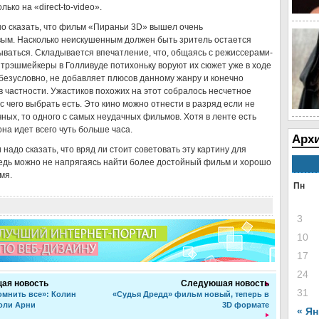
лько на «direct-to-video».
но сказать, что фильм «Пираньи 3D» вышел очень
вым. Насколько неискушенным должен быть зритель остается
ываться. Складывается впечатление, что, общаясь с режиссерами-
трэшмейкеры в Голливуде потихоньку воруют их сюжет уже в ходе
 безусловно, не добавляет плюсов данному жанру и конечно
 частности. Ужастиков похожих на этот собралось несчетное
 с чего выбрать есть. Это кино можно отнести в разряд если не
ных, то одного с самых неудачных фильмов. Хотя в ленте есть
она идет всего чуть больше часа.
Архи
 надо сказать, что вряд ли стоит советовать эту картину для
едь можно не напрягаясь найти более достойный фильм и хорошо
мя.
Пн
3
10
17
24
ая новость
Следуюшая новость
31
мнить все»: Колин
«Судья Дредд» фильм новый, теперь в
оли Арни
3D формате
« Я