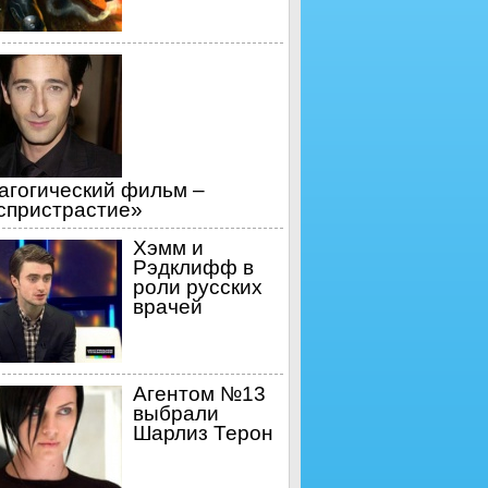
агогический фильм –
спристрастие»
Хэмм и
Рэдклифф в
роли русских
врачей
Агентом №13
выбрали
Шарлиз Терон