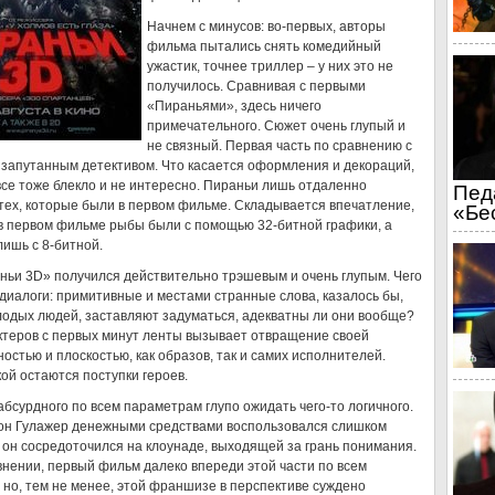
Начнем с минусов: во-первых, авторы
фильма пытались снять комедийный
ужастик, точнее триллер – у них это не
получилось. Сравнивая с первыми
«Пираньями», здесь ничего
примечательного. Сюжет очень глупый и
не связный. Первая часть по сравнению с
 запутанным детективом. Что касается оформления и декораций,
все тоже блекло и не интересно. Пираньи лишь отдаленно
Пед
ех, которые были в первом фильме. Складывается впечатление,
«Бе
в первом фильме рыбы были с помощью 32-битной графики, а
лишь с 8-битной.
ьи 3D» получился действительно трэшевым и очень глупым. Чего
 диалоги: примитивные и местами странные слова, казалось бы,
одых людей, заставляют задуматься, адекватны ли они вообще?
ктеров с первых минут ленты вызывает отвращение своей
остью и плоскостью, как образов, так и самих исполнителей.
ой остаются поступки героев.
абсурдного по всем параметрам глупо ожидать чего-то логичного.
он Гулажер денежными средствами воспользовался слишком
 он сосредоточился на клоунаде, выходящей за грань понимания.
нении, первый фильм далеко впереди этой части по всем
 но, тем не менее, этой франшизе в перспективе суждено