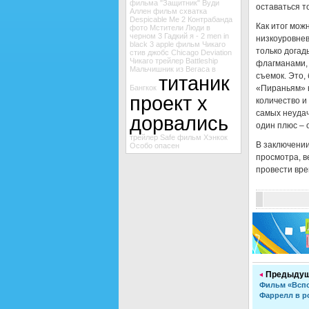
фильма "Защитник"
Вуди
оставаться то
Аллен
фильм схватка
Despicable Me 2
Контрабанда
Как итог мож
фото Мстители
Люди в
черном 3
Гадкий я - 2
men in
низкоуровне
black 3
apple
фильм Чикаго
только догад
стив джобс
Chicago
Deviation
Чикаго
трейлер Battleship
флагманами, 
Мальчишник из Вегаса в
съемок. Это,
титаник
Бангкок
«Пираньям» в
проект х
количество и
самых неудач
дорвались
один плюс – 
трейлер Safe
фильм Хэнкок
В заключении
Особо опасен
просмотра, в
провести вре
Предыдущ
Фильм «Вспо
Фаррелл в р