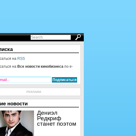
писка
саться на
RSS
саться на
Все новости кинобизнеса
по e-
РЕКЛАМА
ие новости
Дениэл
Редкриф
станет поэтом