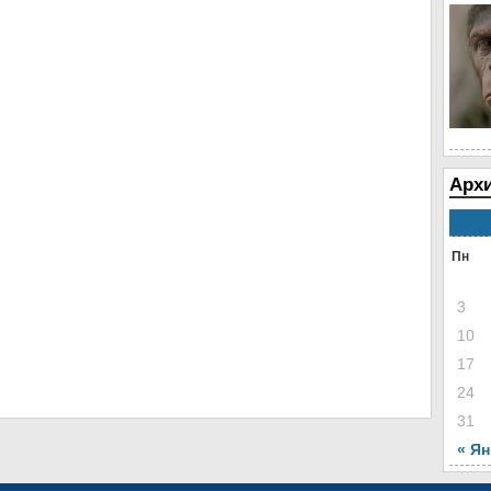
Архи
Пн
3
10
17
24
31
« Я