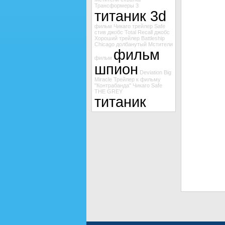
Трансформеры 3
титаник 3d
фильм Чикаго
трейлер Safe
стив джобс
Total Recall
джобс
Хороший
трейлер Battleship
Chicago
долбанутый
Мстители
фильм
фильм
шпион
Deviation
Big
Miracle
Трейлер к фильму
"Контрабанда"
Чикаго
Safe
THE GREY
титаник