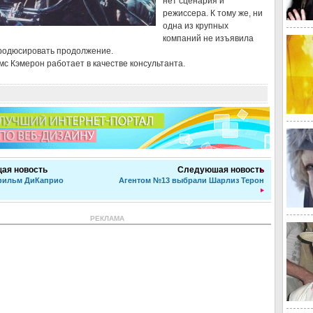
нет сценария и
режиссера. К тому же, ни
одна из крупных
компаний не изъявила
продюсировать продолжение.
с Кэмерон работает в качестве консультанта.
ая новость
Следуюшая новость
фильм ДиКаприо
Агентом №13 выбрали Шарлиз Терон
РЕКЛАМА