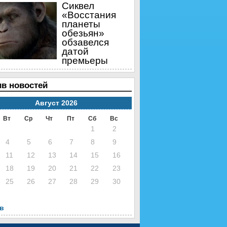
Сиквел
«Восстания
планеты
обезьян»
обзавелся
датой
премьеры
в новостей
Август 2026
Вт
Ср
Чт
Пт
Сб
Вс
1
2
4
5
6
7
8
9
11
12
13
14
15
16
18
19
20
21
22
23
25
26
27
28
29
30
нв