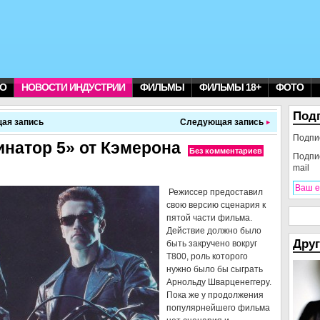
О
НОВОСТИ ИНДУСТРИИ
ФИЛЬМЫ
ФИЛЬМЫ 18+
ФОТО
Под
ая запись
Следующая запись
Подпи
натор 5» от Кэмерона
Без комментариев
Подпи
mail
Режиссер предоставил
свою версию сценария к
пятой части фильма.
Действие должно было
Друг
быть закручено вокруг
Т800, роль которого
нужно было бы сыграть
Арнольду Шварценеггеру.
Пока же у продолжения
популярнейшего фильма