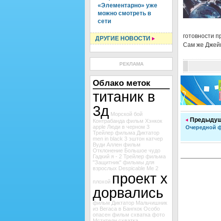
«Элементарно» уже
можно смотреть в
сети
готовности 
ДРУГИЕ НОВОСТИ
Сам же Джейм
РЕКЛАМА
Облако меток
титаник в
3д
Морской бой
Предыдущ
Контрабанда
фильм Хэнкок
apple
Люди в черном 3
Очередной 
Трейлер фильма Диктатор
men in black 3
эштон катчер
Вуди Аллен
фильм
Отклонение
Большое чудо
Гадкий я - 2
Трейлер фильма
"Защитник"
фильмы для
взрослых
Despicable Me 2
проект х
плохой
дорвались
фильм Диктатор
Мальчишник
из Вегаса в Бангкок
Особо
опасен
фильм схватка
фото
Мстители
схватка