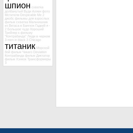
шпион
схватка
долбанутый
Вуди Аллен
фото
Мстители
Despicable Me 2
джобс
фильмы для взрослых
фильм схватка
Мальчишник
из Вегаса в Бангкок
Гадкий я -
2
Большое чудо
Хороший
Трейлер к фильму
"Контрабанда"
Люди в черном
3
men in black 3
Chicago
титаник
Морской
бой
фильм Чикаго
Deviation
Контрабанда
фильм Диктатор
фильм Хэнкок
Трансформеры
3