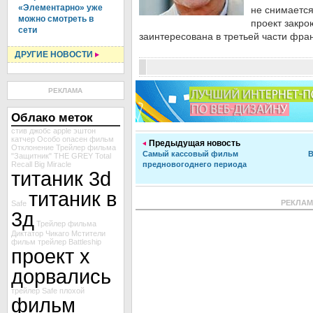
«Элементарно» уже
не снимается
можно смотреть в
проект закро
сети
заинтересована в третьей части фра
ДРУГИЕ НОВОСТИ
РЕКЛАМА
Облако меток
стив джобс
apple
эштон
катчер
Особо опасен
фильм
Предыдущая новость
Отклонение
Трейлер фильма
Самый кассовый фильм
В
"Защитник"
THE GREY
Total
Recall
Big Miracle
предновогоднего периода
титаник 3d
титаник в
РЕКЛА
Safe
3д
Трейлер фильма
Диктатор
Чикаго
Мстители
фильм
трейлер Battleship
проект х
дорвались
трейлер Safe
плохой
фильм