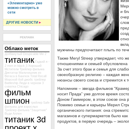
жизн
«Элементарно» уже
Мери
можно смотреть в
и бл
сети
очер
слов
ДРУГИЕ НОВОСТИ
пред
созд
РЕКЛАМА
отн
вкла
Облако меток
мужчины предпочитают плыть по теч
долбанутый
Despicable Me 2
титаник
Также Meryl Streep утверждает, что 
Гадкий я -
отношениями и семьей обусловлена 
2
men in black 3
Хороший
За счет этого брак и семья для сла
Мстители
Трейлер фильма
Диктатор
Мальчишник из
своеобразную религию – каждая жен
Вегаса в Бангкок
Total Recall
Морской бой
джобс
трейлер
нюансы своего союза и стремится к то
Battleship
Люди в черном 3
схватка
Chicago
Напомним – звезда фильмов “Крамер
фильм
носит Прада” уже долгое время состо
шпион
Доном Гаммером, в этом союзе она р
трейлер Safe
Помимо семьи и карьеры Мерил Стри
фильмы для взрослых
органического питания: она стремится
Трейлер фильма "Защитник"
Вуди Аллен
магазинов и супермаркетов было ка
титаник 3d
продуктов, в первую очередь – эколо
проект х