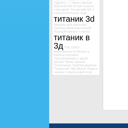
Гадкий я - 2
Чикаго
фильм
Морской бой
Особо опасен
стив джобс
Despicable Me 2
схватка
Большое чудо
титаник 3d
фильмы для взрослых
трейлер Battleship
плохой
Хороший
фильм схватка
титаник в
3д
THE GREY
Мальчишник из Вегаса в
Бангкок
Deviation
Трансформеры 3
джобс
фильм Чикаго
фильм
Отклонение
Трейлер фильма
"Защитник"
Big Miracle
Люди в
черном 3
фильм Диктатор