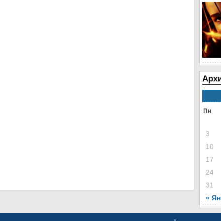
Архи
Пн
3
10
17
24
31
« Я