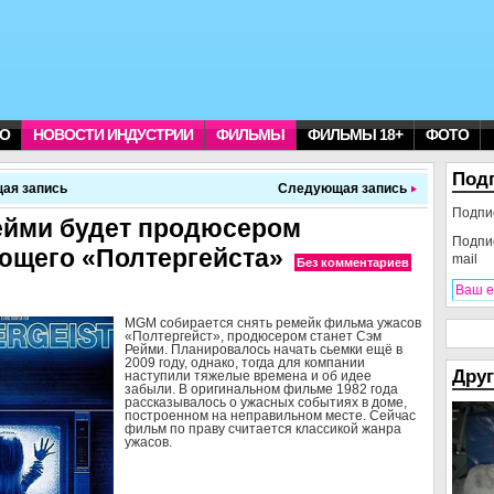
О
НОВОСТИ ИНДУСТРИИ
ФИЛЬМЫ
ФИЛЬМЫ 18+
ФОТО
Под
ая запись
Следующая запись
Подпи
ейми будет продюсером
Подпи
ющего «Полтергейста»
mail
Без комментариев
MGM собирается снять ремейк фильма ужасов
«Полтергейст», продюсером станет Сэм
Рейми. Планировалось начать сьемки ещё в
2009 году, однако, тогда для компании
Друг
наступили тяжелые времена и об идее
забыли. В оригинальном фильме 1982 года
рассказывалось о ужасных событиях в доме,
построенном на неправильном месте. Сейчас
фильм по праву считается классикой жанра
ужасов.