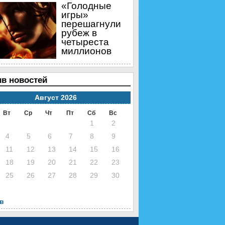
«Голодные
игры»
перешагнули
рубеж в
четыреста
миллионов
в новостей
Август 2026
Вт
Ср
Чт
Пт
Сб
Вс
1
2
4
5
6
7
8
9
11
12
13
14
15
16
18
19
20
21
22
23
25
26
27
28
29
30
нв