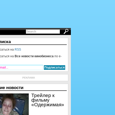
писка
саться на
RSS
саться на
Все новости кинобизнеса
по e-
РЕКЛАМА
ие новости
Трейлер к
фильму
«Одержимая»