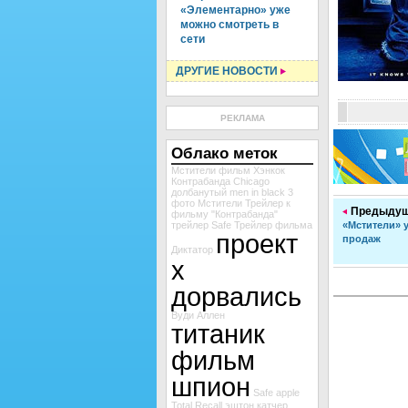
«Элементарно» уже
можно смотреть в
сети
ДРУГИЕ НОВОСТИ
РЕКЛАМА
Облако меток
Мстители
фильм Хэнкок
Контрабанда
Chicago
долбанутый
men in black 3
фото Мстители
Трейлер к
Предыдущ
фильму "Контрабанда"
трейлер Safe
Трейлер фильма
«Мстители» 
проект
продаж
Диктатор
х
дорвались
Вуди Аллен
титаник
фильм
шпион
Safe
apple
Total Recall
эштон катчер