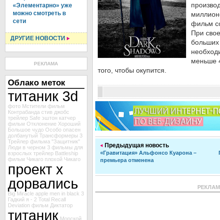
произво
«Элементарно» уже
можно смотреть в
миллион
сети
фильм с
При сво
ДРУГИЕ НОВОСТИ
больших 
необходи
меньше 4
РЕКЛАМА
того, чтобы окупится.
Облако меток
титаник 3d
фото Мстители
фильм
Контрабанда
стив джобс
трейлер Safe
эштон катчер
фильм Отклонение
Хороший
Большое чудо
Особо опасен
долбанутый
Трансформеры 3
Трейлер фильма "Защитник"
Предыдущая новость
Люди в черном 3
фильмы для
«Гравитация» Альфонсо Куарона –
взрослых
трейлер Battleship
фильм Чикаго
плохой
Чикаго
премьера отменена
проект х
дорвались
РЕКЛА
Big Miracle
apple
men in black 3
Гадкий я - 2
Total Recall
Deviation
фильм Диктатор
титаник
Морской