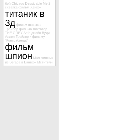
бой
Chicago
Despicable Me 2
схватка
фильм Хэнкок
титаник в
3д
фильм схватка
Трейлер фильма Диктатор
THE GREY
Safe
джобс
Вуди
Аллен
Трейлер к фильму
"Контрабанда"
фильм
шпион
Мальчишник
из Вегаса в Бангкок
Мстители