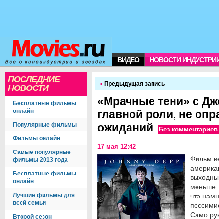
ВИДЕО
НОВОСТИ ИНДУСТРИ
ПОСЛЕДНИЕ
Предыдущая запись
НОВОСТИ
«Мрачные тени» с Дж
Бесплатные фильмы
онлайн
главной роли, не оп
Популярные фильмы
ожиданий
Без комментариев
Фильмы онлайн
17 мая 12:42
Самые популярные
Фильм ве
фильмы 2013 года
американ
Бесплатные фильмы
выходны
онлайн
меньше 
Лучшие фильмы для
что нам
всей семьи
пессимис
Само ру
Второй сезон