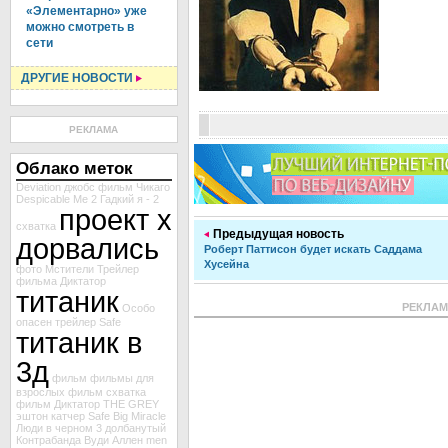
«Элементарно» уже
можно смотреть в
сети
ДРУГИЕ НОВОСТИ
РЕКЛАМА
Облако меток
Deviation
джобс
фильм Чикаго
Despicable Me 2
Гадкий я - 2
проект х
схватка
Предыдущая новость
дорвались
Роберт Паттисон будет искать Саддама
Хусейна
фото Мстители
Трейлер
фильма Диктатор
титаник
РЕКЛА
Особо
опасен
трейлер Safe
титаник в
3д
фильм
фильмы для
взрослых
фильм схватка
фильм Диктатор
THE GREY
эштон катчер
Safe
Big Miracle
Люди в черном 3
долбанутый
Контрабанда
Вуди Аллен
men