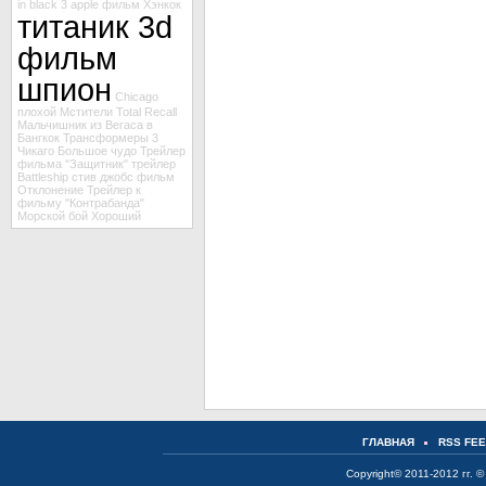
in black 3
apple
фильм Хэнкок
титаник 3d
фильм
шпион
Chicago
плохой
Мстители
Total Recall
Мальчишник из Вегаса в
Бангкок
Трансформеры 3
Чикаго
Большое чудо
Трейлер
фильма "Защитник"
трейлер
Battleship
стив джобс
фильм
Отклонение
Трейлер к
фильму "Контрабанда"
Морской бой
Хороший
ГЛАВНАЯ
RSS FE
Copyright© 2011-2012 гг. ©