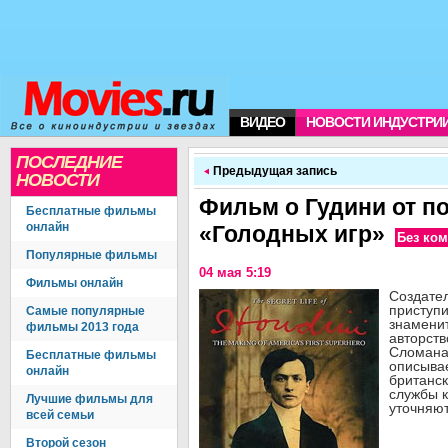
ВИДЕО
НОВОСТИ ИНДУСТРИ
ПОСЛЕДНИЕ
Предыдущая запись
НОВОСТИ
Фильм о Гудини от п
Бесплатные фильмы
онлайн
«Голодных игр»
Без ко
Популярные фильмы
04 мая 5:19
Фильмы онлайн
Создател
приступи
Самые популярные
знаменит
фильмы 2013 года
авторст
Сломана,
Бесплатные фильмы
описывае
онлайн
британск
службы к
Лучшие фильмы для
уточняют
всей семьи
Второй сезон