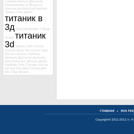
схватка
фильм Диктатор
Мальчишник из Вегаса в
Бангкок
долбанутый
фильм
Чикаго
стив джобс
титаник в
3д
Трансформеры 3
Вуди
титаник
Аллен
3d
Чикаго
Safe
Особо
опасен
фото Мстители
Total
Recall
схватка
Трейлер
фильма Диктатор
фильмы
для взрослых
фильм
джобс
трейлер Safe
Chicago
эштон
катчер
Deviation
Despicable
Me 2
Big Miracle
ГЛАВНАЯ
RSS FE
Copyright© 2011-2012 гг. ©