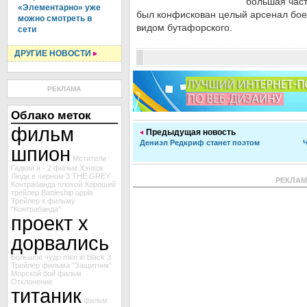
большая част
«Элементарно» уже
был конфискован целый арсенал бое
можно смотреть в
видом бутафорского.
сети
ДРУГИЕ НОВОСТИ
РЕКЛАМА
Облако меток
фильм
Предыдущая новость
Дениэл Редкриф станет поэтом
шпион
Мстители
Гадкий я - 2
фильм Хэнкок
Люди в черном 3
THE GREY
РЕКЛА
Контрабанда
плохой
Хороший
трейлер Battleship
apple
Трейлер к фильму
"Контрабанда"
проект х
дорвались
Большое чудо
men in black 3
Трейлер фильма "Защитник"
Морской бой
фильм
Отклонение
титаник
фильм