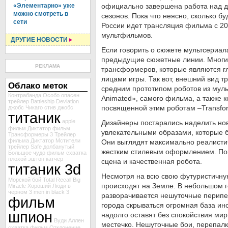
«Элементарно» уже
официально завершена работа над 
можно смотреть в
сезонов. Пока что неясно, сколько б
сети
России идет трансляция фильма с 20
мультфильмов.
ДРУГИЕ НОВОСТИ
Если говорить о сюжете мультсериал
предыдущие сюжетные линии. Многих
РЕКЛАМА
трансформеров, которые являются 
лицами игры. Так вот, внешний вид 
Облако меток
средним прототипом роботов из мул
Контрабанда
Особо опасен
Animated», самого фильма, а также 
трейлер Battleship
Deviation
посвященной этим роботам –Transform
джобс
Чикаго
стив джобс
титаник
apple
Дизайнеры постарались наделить но
фильм Диктатор
фильм
увлекательными образами, которые б
Трансформеры 3
Трейлер
фильма Диктатор
Мстители
Они выглядят максимально реалисти
трейлер Safe
долбанутый
жестким стилевым оформлением. По
Большое чудо
фильм схватка
плохой
эштон катчер
сцена и качественная робота.
титаник 3d
Несмотря на всю свою футуристичную
Морской бой
Total Recall
Big
происходят на Земле. В небольшом 
Miracle
Хороший
Люди в
черном 3
men in black 3
разворачивается нешуточные перипети
фильм
города скрываться огромная база ин
шпион
надолго оставят без спокойствия ми
Вуди Аллен
местечко. Нешуточные бои, перепалк
схватка
фильм Отклонение