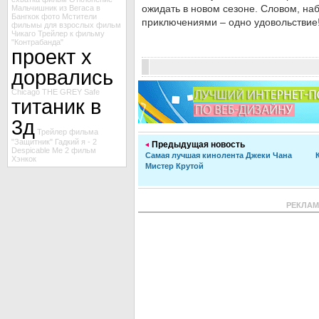
ожидать в новом сезоне. Словом, наб
Мальчишник из Вегаса в
Бангкок
фото Мстители
приключениями – одно удовольствие
фильмы для взрослых
фильм
Чикаго
Трейлер к фильму
"Контрабанда"
проект х
дорвались
Chicago
THE GREY
Safe
титаник в
3д
Трейлер фильма
"Защитник"
Гадкий я - 2
Предыдущая новость
Despicable Me 2
фильм
Самая лучшая кинолента Джеки Чана
Хэнкок
Мистер Крутой
РЕКЛА