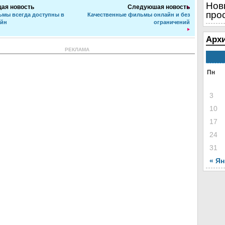
Нов
ая новость
Следуюшая новость
про
мы всегда доступны в
Качественные фильмы онлайн и без
айн
ограничений
Архи
РЕКЛАМА
Пн
3
10
17
24
31
« Я