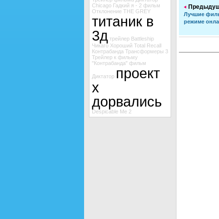
Chicago
Гадкий я - 2
фильм
Предыдущ
Отклонение
THE GREY
Лучшие филь
титаник в
режиме онл
3д
трейлер Battleship
Чикаго
Хороший
Total Recall
Контрабанда
Трансформеры 3
Трейлер к фильму
"Контрабанда"
фильм
проект
Диктатор
х
дорвались
Despicable Me 2