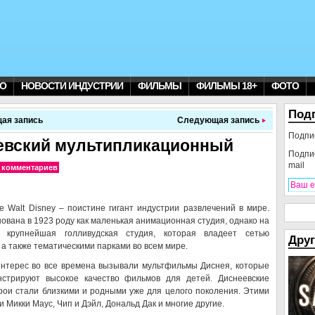
О
НОВОСТИ ИНДУСТРИИ
ФИЛЬМЫ
ФИЛЬМЫ 18+
ФОТО
Под
ая запись
Следующая запись
Подпи
евский мультипликационный
Подпи
mail
 комментариев
 Walt Disney – поистине гигант индустрии развлечений в мире.
ована в 1923 роду как маленькая анимационная студия, однако на
о крупнейшая голливудская студия, которая владеет сетью
Друг
 а также тематическими парками во всем мире.
нтерес во все времена вызывали мультфильмы Диснея, которые
нстрируют высокое качество фильмов для детей. Диснеевские
рои стали близкими и родными уже для целого поколения. Этими
и Микки Маус, Чип и Дэйл, Дональд Дак и многие другие.