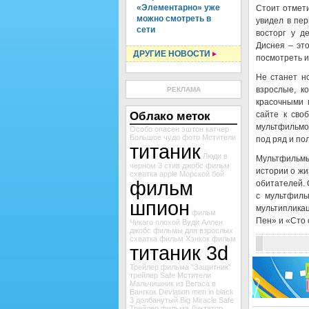
«Элементарно» уже
Стоит отмет
можно смотреть в
увидел в пе
сети
восторг у д
Диснея – эт
ДРУГИЕ НОВОСТИ
посмотреть и
Не станет н
взрослые, к
РЕКЛАМА
красочными 
Облако меток
сайте к сво
мультфильмо
Особо опасен
эштон катчер
Большое чудо
фото Мстители
под ряд и по
титаник
Люди в
Мультфильмы
черном 3
стив джобс
фильм
истории о жи
схватка
apple
Морской бой
фильм
обитателей. 
с мультфиль
шпион
мультипликац
фильм
Пен» и «Сто 
Чикаго
плохой
Вуди Аллен
джобс
фильмы для взрослых
схватка
фильм Хэнкок
фильм
титаник 3d
Трейлер фильма "Защитник"
трейлер Safe
Мстители
Мальчишник из Вегаса в
Бангкок
Deviation
men in black
3
долбанутый
Big Miracle
Safe
Трейлер фильма Диктатор