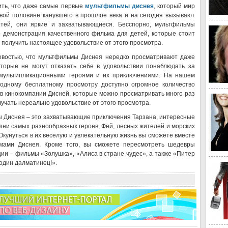
ить, что даже самые первые
мультфильмы диснея
, который мир
рвой половине канувшего в прошлое века и на сегодня вызывают
етей, они яркие и захватывающиеся. Бесспорно, мультфильмы
о демонстрация качественного фильма для детей, которые стоит
 получить настоящее удовольствие от этого просмотра.
овостью, что мультфильмы Диснея нередко просматривают даже
оторые не могут отказать себе в удовольствии понаблюдать за
мультипликационными героями и их приключениями. На нашем
бодному бесплатному просмотру доступно огромное количество
в кинокомпании Дисней, которые можно просматривать много раз
лучать нереально удовольствие от этого просмотра.
 Диснея – это захватывающие приключения Тарзана, интересные
зни самых разнообразных героев, Фей, лесных жителей и морских
Окунуться в их веселую и увлекательную жизнь вы сможете вместе
мами Диснея. Кроме того, вы сможете пересмотреть шедевры
ии – фильмы «Золушка», «Алиса в стране чудес», а также «Питер
один далматинец!».