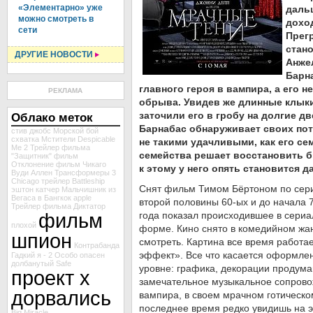
«Элементарно» уже
даль
можно смотреть в
дохо
сети
Прег
стан
ДРУГИЕ НОВОСТИ
Анже
Барна
главного героя в вампира, а его н
РЕКЛАМА
обрыва. Увидев же длинные клыки
заточили его в гробу на долгие д
Облако меток
Барнабас обнаруживает своих пот
стив джобс
Морской бой
схватка
Мстители
Despicable
не такими удачливыми, как его се
Me 2
Трейлер фильма
семейства решает восстановить б
"Защитник"
фильм
Отклонение
фильм Чикаго
к этому у него опять становится д
Вуди Аллен
Трансформеры 3
Chicago
трейлер Battleship
Снят фильм Тимом Бёртоном по сери
эштон катчер
Мальчишник из
Вегаса в Бангкок
apple
второй половины 60-ых и до начала 
Трейлер фильма Диктатор
фильм
года показал происходившее в сериа
плохой
форме. Кино снято в комедийном жан
шпион
смотреть. Картина все время работа
Контрабанда
эффект». Все что касается оформле
Гадкий я - 2
Особо опасен
долбанутый
Safe
уровне: графика, декорации продума
проект х
замечательное музыкальное сопрово
дорвались
вампира, в своем мрачном готическом
последнее время редко увидишь на э
Big Miracle