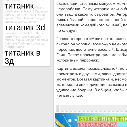
титаник
сказок. Единственным минусом можн
Чикаго
недоработки. Саму историю можно бы
джобс
men in black 3
Deviation
она вышла какой то сыроватой. Авто
фильм Диктатор
Total Recall
трейлер Safe
Большое чудо
лишь обычной сверхъестественной г
фильмы для взрослых
титаник 3d
элементами комедийного экшена”, поэ
не следует.
фильм схватка
THE GREY
фото Мстители
Хороший
Главного героя в «Мрачных тенях» с
фильм Хэнкок
Люди в черном
3
фильм
Трейлер к фильму
сыграл он хорошо, возможно немного
"Контрабанда"
персонаж достаточно веселый. Шика
титаник в
Грин. После просмотра фильма забыт
3д
колоритный персонаж.
Картина вышла незамысловатой, но 
посмотреть с друзьями, здесь доста
моментов. Богатая картинка и, несм
материал и эпизодические вспышки 
удивление бодрым. В общем, чтобы о
нельзя лучше.