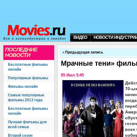
ВИДЕО
НОВОСТИ ИНДУСТРИ
ПОСЛЕДНИЕ
Предыдущая запись
НОВОСТИ
Мрачные тени» филь
Бесплатные фильмы
онлайн
05 Июл 5:45
Популярные фильмы
Дейс
Фильмы онлайн
70-ых
начин
Самые популярные
фильмы 2013 года
когд
пере
Бесплатные фильмы
Амер
онлайн
обус
Лучшие фильмы для
готич
всей семьи
всех
соби
Второй сезон