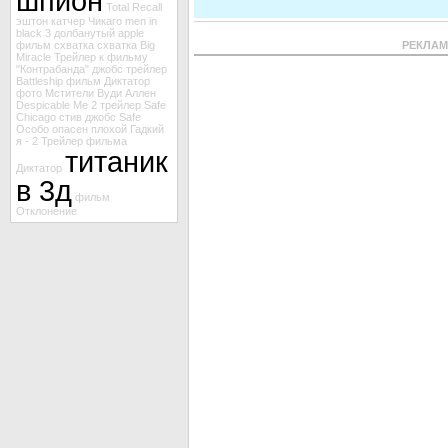
шпион
Total Recall
эштон катчер
Чикаго
men in
black 3
долбанутый
apple
фильм схватка
схватка
Big
РЕКЛА
Miracle
Трейлер к фильму
"Контрабанда"
джобс
трейлер
Battleship
фильм Диктатор
фото Мстители
Вуди Аллен
Despicable Me 2
трейлер Safe
Chicago
стив джобс
Safe
Особо опасен
плохой
Гадкий
я - 2
Трейлер фильма
титаник
Диктатор
в 3д
фильм
Отклонение