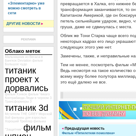
«Элементарно» уже
превращается в Халка, его нижнее бе
можно смотреть в
трансформация заканчивается, то он
сети
Капитаном Америкой, где он боксируе
петель сильнейшим ударом, видно, чт
ДРУГИЕ НОВОСТИ
груша, даже не сдвинулась с места.
Облик же Тони Старка чаще всего по
РЕКЛАМА
некоторых кадрах его лицо украшают
следующих этого уже нет.
Облако меток
Замечены, также, и неправильные на
Мальчишник из Вегаса в
Бангкок
Deviation
фильм
Большое чудо
Тем не менее, посмотреть фильм «Мс
титаник
Ведь несмотря на такое количество 
всему миру более полутора миллиард
проект х
это ещё далеко не все.
дорвались
фильм Хэнкок
фильм Чикаго
Контрабанда
Люди в черном 3
Трансформеры 3
титаник 3d
Мстители
THE GREY
Морской
бой
фильмы для взрослых
Хороший
Трейлер фильма
фильм
Предыдущая новость
"Защитник"
Фильм «Пятилетняя помолвка»