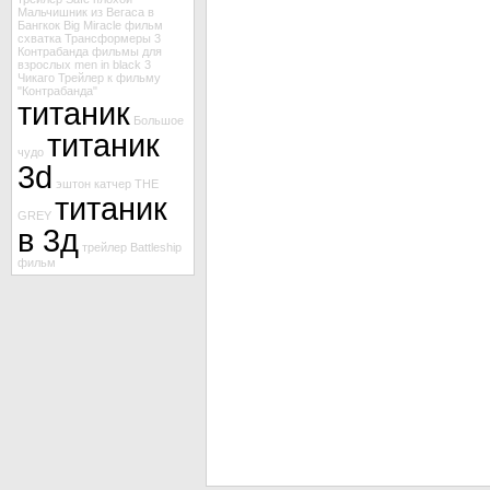
Мальчишник из Вегаса в
Бангкок
Big Miracle
фильм
схватка
Трансформеры 3
Контрабанда
фильмы для
взрослых
men in black 3
Чикаго
Трейлер к фильму
"Контрабанда"
титаник
Большое
титаник
чудо
3d
эштон катчер
THE
титаник
GREY
в 3д
трейлер Battleship
фильм