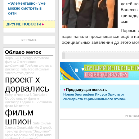
«Элементарно» уже
детей на
можно смотреть в
Ванессы
сети
тринадца
сын.
ДРУГИЕ НОВОСТИ
Первые 
пары начали просачиваться ещё в нач
РЕКЛАМА
официальных заявлений до этого мо
Облако меток
Хороший
Chicago
Мстители
фильм Отклонение
долбанутый
Трейлер фильма
Диктатор
Total Recall
фильм
Чикаго
стив джобс
проект х
дорвались
Предыдущая новость
Новая биография Иисуса Христа от
Люди в черном 3
Deviation
Особо опасен
фильм
сценариста «Криминального чтива»
Диктатор
Гадкий я - 2
схватка
фото Мстители
фильм
РЕКЛА
шпион
Safe
фильм
Хэнкок
Despicable Me 2
джобс
Трейлер фильма "Защитник"
apple
Морской бой
Вуди Аллен
трейлер Safe
плохой