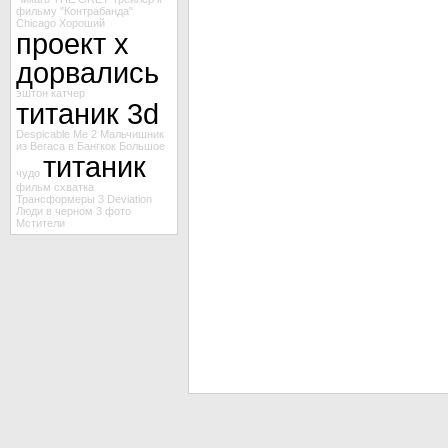
фильму "Контрабанда"
Chicago
Хороший
проект х
дорвались
эштон катчер
титаник 3d
Despicable Me 2
Мальчишник
из Вегаса в Бангкок
Большое
титаник
чудо
фильм схватка
Трансформеры 3
Deviation
Люди в черном 3
фото
Мстители