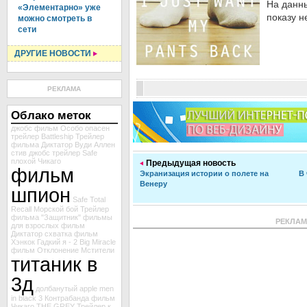
На данны
«Элементарно» уже
показу н
можно смотреть в
сети
ДРУГИЕ НОВОСТИ
РЕКЛАМА
Облако меток
джобс
фильм
Особо опасен
трейлер Battleship
Трейлер
фильма Диктатор
Вуди Аллен
стив джобс
трейлер Safe
плохой
Чикаго
Предыдущая новость
фильм
Экранизация истории о полете на
В 
Венеру
шпион
Safe
Total
Recall
Морской бой
Трейлер
фильма "Защитник"
фильмы
РЕКЛА
для взрослых
фильм
Диктатор
схватка
фильм
Хэнкок
Гадкий я - 2
Big Miracle
фильм Отклонение
Мстители
титаник в
3д
долбанутый
apple
men
in black 3
Контрабанда
фильм
Чикаго
THE GREY
Трейлер к