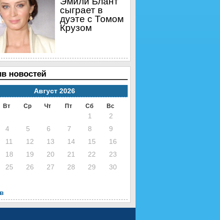
Эмили Блант
сыграет в
дуэте с Томом
Крузом
в новостей
Август 2026
Вт
Ср
Чт
Пт
Сб
Вс
1
2
4
5
6
7
8
9
11
12
13
14
15
16
18
19
20
21
22
23
25
26
27
28
29
30
нв