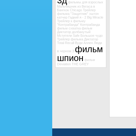
3д
фильмы для взрослых
Мальчишник из Вегаса в
Бангкок
Chicago
Трейлер
фильма "Защитник"
эштон
катчер
Гадкий я - 2
Big Miracle
Трейлер к фильму
"Контрабанда"
Контрабанда
фильм схватка
фильм
Диктатор
долбанутый
Мстители
Safe
Большое чудо
Трейлер фильма Диктатор
Total Recall
Вуди Аллен
Люди
фильм
в черном 3
шпион
фильм
Deviation
THE GREY