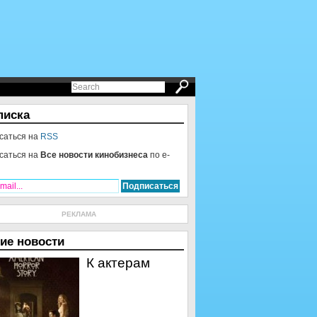
писка
саться на
RSS
саться на
Все новости кинобизнеса
по e-
РЕКЛАМА
ие новости
К актерам