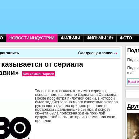
О
НОВОСТИ ИНДУСТРИИ
ФИЛЬМЫ
ФИЛЬМЫ 18+
ФОТО
Под
ая запись
Следующая запись
Подпи
казывается от сериала
Подпи
авки»
mail
Без комментариев
Телесеть отказалась от сьемок сериала,
основанного на романе Джонатана Франзена.
После просмотра пилотной серии, в которой
было задействовано много известных актеров,
Друг
руководство канала приняло решение не
продолжать дальнейшие сьемки. В основу
сюжета была положена жизнь пожилой
супружеской пары, которая вспоминала свое
прошлое.