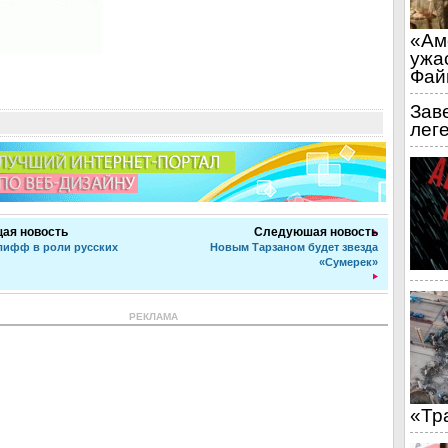
«Ам
ужа
Фай
Зав
лег
ая новость
Следуюшая новость
лифф в роли русских
Новым Тарзаном будет звезда
«Сумерек»
РЕКЛАМА
«Тр