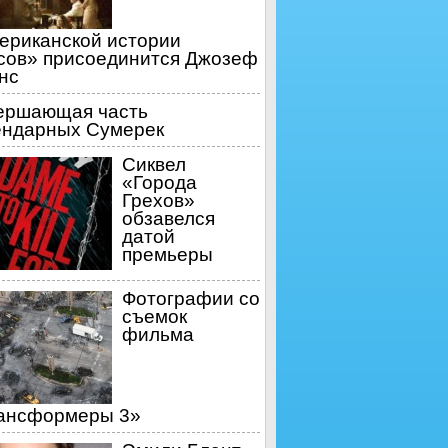
ериканской истории
сов» присоединится Джозеф
нс
ершающая часть
ендарных Сумерек
Сиквел
«Города
Грехов»
обзавелся
датой
премьеры
Фотографии со
съемок
фильма
ансформеры 3»