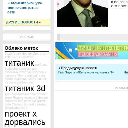
к ее зак
«Элементарно» уже
его пост
можно смотреть в
сети
ДРУГИЕ НОВОСТИ
РЕКЛАМА
Облако меток
Вуди Аллен
фильм Диктатор
THE GREY
Deviation
титаник
трейлер
Предыдущая новость
Battleship
фильмы для
взрослых
схватка
Трейлер к
Гай Пирс в «Железном человеке 3»
Ни
фильму "Контрабанда"
стив
джобс
Хороший
Мальчишник
из Вегаса в Бангкок
титаник 3d
РЕКЛА
Трейлер фильма "Защитник"
apple
Люди в черном 3
фильм
Морской бой
фото Мстители
Safe
Chicago
фильм схватка
Despicable Me 2
проект х
дорвались