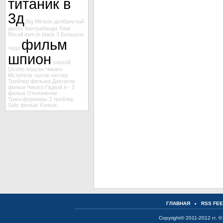
титаник в
3д
Big Miracle
долбанутый
джобс
Контрабанда
Total
Recall
men in black 3
Большое
фильм
чудо
шпион
плохой
Особо опасен
Чикаго
Мстители
эштон катчер
Трейлер фильма Диктатор
фильм Чикаго
Гадкий я - 2
фильм Отклонение
Трансформеры 3
трейлер
Safe
фильм Хэнкок
ГЛАВНАЯ
RSS FE
Copyright© 2011-2012 гг. ©