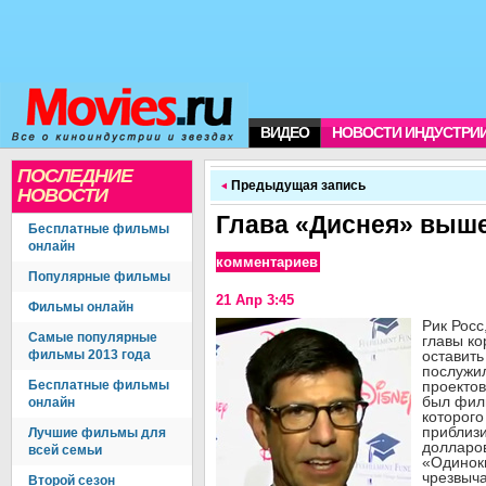
ВИДЕО
НОВОСТИ ИНДУСТРИ
ПОСЛЕДНИЕ
Предыдущая запись
НОВОСТИ
Глава «Диснея» выше
Бесплатные фильмы
онлайн
комментариев
Популярные фильмы
21 Апр 3:45
Фильмы онлайн
Рик Рос
Самые популярные
главы к
фильмы 2013 года
оставить
послужил
Бесплатные фильмы
проектов
был филь
онлайн
которого
приблиз
Лучшие фильмы для
долларов
всей семьи
«Одинок
чрезвыча
Второй сезон