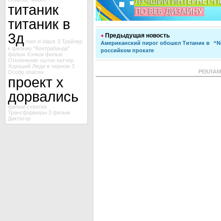
титаник
титаник в
3д
Предыдущая новость
men in black 3
Трейлер
Американский пирог обошел Титаник в
“N
к фильму "Контрабанда"
российком прокате
фильм Хэнкок
фильм
Отклонение
эштон катчер
Хороший
Люди в черном 3
РЕКЛА
Особо опасен
проект х
дорвались
фильм схватка
Трансформеры 3
фильм
Диктатор