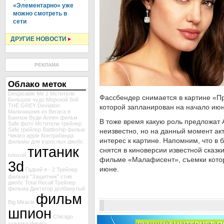
«Элементарно» уже
можно смотреть в
сети
ДРУГИЕ НОВОСТИ
РЕКЛАМА
Облако меток
Despicable Me 2
Мстители
Фассбендер снимается в картине «П
Большое чудо
Морской бой
THE GREY
Deviation
которой запланирован на начало июн
Мальчишник из Вегаса в
Бангкок
Вуди Аллен
фильм
В тоже время какую роль предложат
Safe
фото Мстители
трейлер
Safe
трейлер Battleship
фильм
неизвестно, но на данный момент ак
Чикаго
apple
Контрабанда
интерес к картине. Напомним, что в
фильмы для взрослых
джобс
титаник
снятся в киноверсии известной сказ
плохой
фильме «Малафисент», съемки котор
3d
июне.
Гадкий я - 2
Трейлер
фильма "Защитник"
стив
джобс
Total Recall
Трейлер
фильма Диктатор
долбанутый
фильм
Big Miracle
шпион
Chicago
схватка
Чикаго