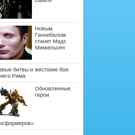
Dawn»
Новым
Ганнибалом
станет Мадс
Миккельсен
авые битвы и жестокие бои
него Рима
Обновленные
герои
нсформеров»